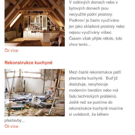
V rodinných domech nebo v
bytových domech jsou
nevyužité půdní prostory.
Podkroví je často využíváno
jen jako skladové prostory nebo
nejsou využívány vůbec.
Časem však přijde někdo, kdo
chce tento...
Čti více
Rekonstrukce kuchyně
Mezi časté rekonstrukce patří
přestavba kuchyně. Buď již
dosluhuje, nevyhovuje
moderním trendům nebo má
řadu technických problémů.
Ještě než se pustíme do
rekonstrukce kuchyně musíme
si uvědomit, že během
přestavby...
Čti více