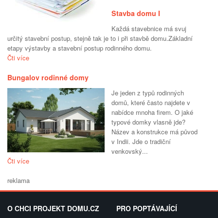
Stavba domu I
Každá stavebnice má svuj
určitý stavební postup, stejně tak je to i při stavbě domu.Základní
etapy výstavby a stavební postup rodinného domu.
Čti více
Bungalov rodinné domy
Je jeden z typů rodinných
domů, které často najdete v
nabídce mnoha firem. O jaké
typové domky vlasně jde?
Název a konstrukce má původ
v Indii. Jde o tradiční
venkovský...
Čti více
reklama
O CHCI PROJEKT DOMU.CZ
PRO POPTÁVAJÍCÍ