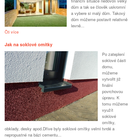
finanční situace nedovolí velký
dům a tak se člověk uskromní
a vybere si malý dům. Takový
dům můžeme postavit relativně
levně...
Čti více
Jak na soklové omítky
Po zateplení
soklové části
domu,
můžeme
vytvořit již
finální
povrchovou
úpravu. K
tomu můžeme
využít
soklové
omítky,
obklady, desky apod.Dříve byly soklové omítky velmi tvrdé a
nepropustné na bázi cementu...