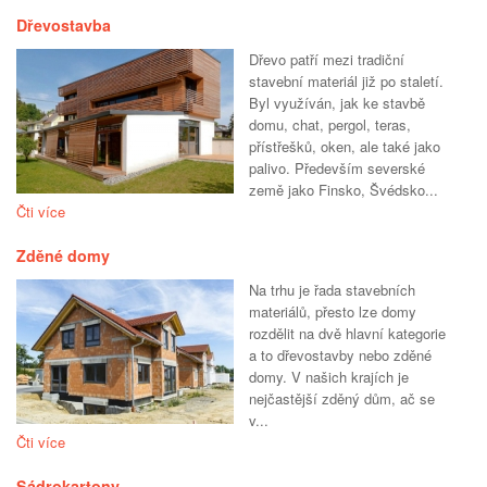
Dřevostavba
Dřevo patří mezi tradiční
stavební materiál již po staletí.
Byl využíván, jak ke stavbě
domu, chat, pergol, teras,
přístřešků, oken, ale také jako
palivo. Především severské
země jako Finsko, Švédsko...
Čti více
Zděné domy
Na trhu je řada stavebních
materiálů, přesto lze domy
rozdělit na dvě hlavní kategorie
a to dřevostavby nebo zděné
domy. V našich krajích je
nejčastější zděný dům, ač se
v...
Čti více
Sádrokartony