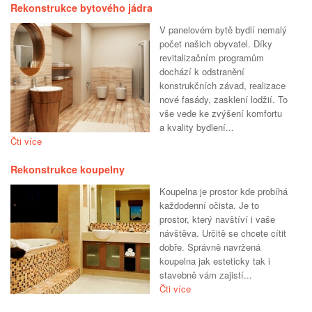
Rekonstrukce bytového jádra
V panelovém bytě bydlí nemalý
počet našich obyvatel. Díky
revitalizačním programům
dochází k odstranění
konstrukčních závad, realizace
nové fasády, zasklení lodžií. To
vše vede ke zvýšení komfortu
a kvality bydlení...
Čti více
Rekonstrukce koupelny
Koupelna je prostor kde probíhá
každodenní očista. Je to
prostor, který navštíví i vaše
návštěva. Určitě se chcete cítit
dobře. Správně navržená
koupelna jak esteticky tak i
stavebně vám zajistí...
Čti více