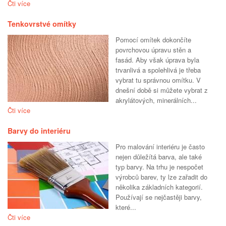
Čti více
Tenkovrstvé omítky
Pomocí omítek dokončíte
povrchovou úpravu stěn a
fasád. Aby však úprava byla
trvanlivá a spolehlivá je třeba
vybrat tu správnou omítku. V
dnešní době si můžete vybrat z
akrylátových, minerálních...
Čti více
Barvy do interiéru
Pro malování interiéru je často
nejen důležítá barva, ale také
typ barvy. Na trhu je nespočet
výrobců barev, ty lze zařadit do
několika základních kategorií.
Používají se nejčastěji barvy,
které...
Čti více