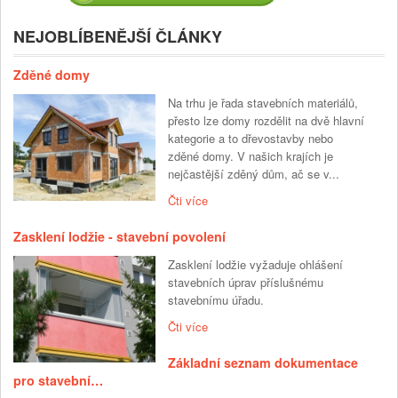
NEJOBLÍBENĚJŠÍ ČLÁNKY
Zděné domy
Na trhu je řada stavebních materiálů,
přesto lze domy rozdělit na dvě hlavní
kategorie a to dřevostavby nebo
zděné domy. V našich krajích je
nejčastější zděný dům, ač se v...
Čti více
Zasklení lodžie - stavební povolení
Zasklení lodžie vyžaduje ohlášení
stavebních úprav příslušnému
stavebnímu úřadu.
Čti více
Základní seznam dokumentace
pro stavební…