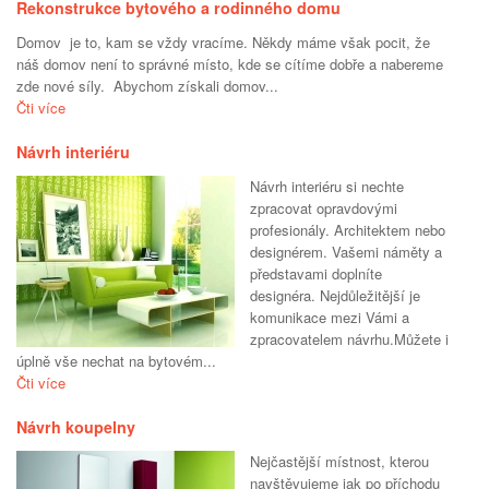
Rekonstrukce bytového a rodinného domu
Domov je to, kam se vždy vracíme. Někdy máme však pocit, že
náš domov není to správné místo, kde se cítíme dobře a nabereme
zde nové síly. Abychom získali domov...
Čti více
Návrh interiéru
Návrh interiéru si nechte
zpracovat opravdovými
profesionály. Architektem nebo
designérem. Vašemi náměty a
představami doplníte
designéra. Nejdůležitější je
komunikace mezi Vámi a
zpracovatelem návrhu.Můžete i
úplně vše nechat na bytovém...
Čti více
Návrh koupelny
Nejčastější místnost, kterou
navštěvujeme jak po příchodu