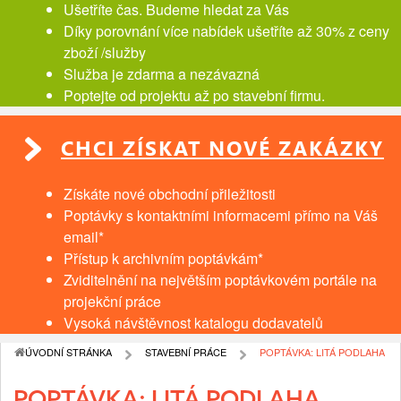
Ušetříte čas. Budeme hledat za Vás
Díky porovnání více nabídek ušetříte až 30% z ceny
zboží /služby
Služba je zdarma a nezávazná
Poptejte od projektu až po stavební firmu.
CHCI ZÍSKAT NOVÉ ZAKÁZKY
Získáte nové obchodní přiležitosti
Poptávky s kontaktními informacemi přímo na Váš
email*
Přístup k archivním poptávkám*
Zviditelnění na největším poptávkovém portále na
projekční práce
Vysoká návštěvnost katalogu dodavatelů
ÚVODNÍ STRÁNKA
STAVEBNÍ PRÁCE
POPTÁVKA: LITÁ PODLAHA
POPTÁVKA: LITÁ PODLAHA