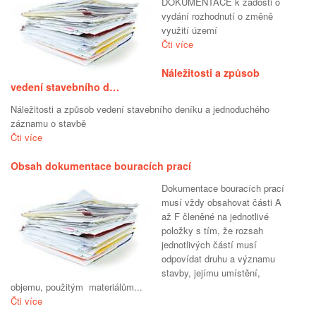
DOKUMENTACE k žádosti o
vydání rozhodnutí o změně
využití území
Čti více
Náležitosti a způsob
vedení stavebního d…
Náležitosti a způsob vedení stavebního deníku a jednoduchého
záznamu o stavbě
Čti více
Obsah dokumentace bouracích prací
Dokumentace bouracích prací
musí vždy obsahovat části A
až F členěné na jednotlivé
položky s tím, že rozsah
jednotlivých částí musí
odpovídat druhu a významu
stavby, jejímu umístění,
objemu, použitým materiálům...
Čti více