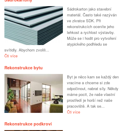
Sádrokarton jako stavební
materiál. Často také nazýván
ve zkratce SDK. Při
rekonstrukcích oceníte jeho
lehkost a rychlost výstavby.
Může se i hodit pro vytvoření
atypického podhledu se
svítidly. Abychom zvolili...
Čti více
Rekonstrukce bytu
Byt je něco kam se každý den
vracíme a chceme si zde
odpočinout, nabrat síly. Někdy
máme pocit, že naše vlastní
prostředí je horší než naše
pracoviště. A tak se...
Čti více
Rekonstrukce podkroví