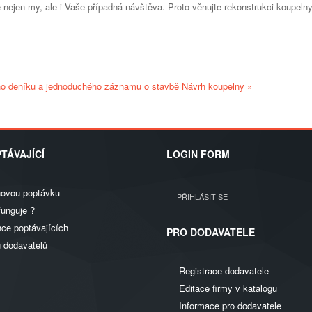
e nejen my, ale i Vaše případná návštěva. Proto věnujte rekonstrukci koupeln
ího deníku a jednoduchého záznamu o stavbě
Návrh koupelny »
TÁVAJÍCÍ
LOGIN FORM
novou poptávku
PŘIHLÁSIT SE
funguje ?
ce poptávajících
PRO DODAVATELE
g dodavatelů
Registrace dodavatele
Editace firmy v katalogu
Informace pro dodavatele