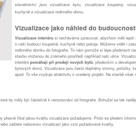
stavebnictví jsou vizualizace bytu, vizualizace koupelny, vizua
kuchyně a vizualizace rodinného domu.
Vizualizace jako náhled do budoucnost
Vizualizace interiéru
si necháváme zpracovat, abychom měli lepší 
o naší budoucí koupelně, kuchyně nebo pokoje. Můžeme vidět i zas
rodinného domku do fotografie. To nám pomůže si lépe představit na
stavbu vloženou do známeho prostředí například naší ulice. Vizuali
interiérů
pomáhají při prodeji nových bytů
, především u developer
bytových domů. Vizualizace jsou často doplněny stromy, potůčky, ke
apod. To vše zvyšuje atraktivitu o uvedený projekt. Na stavbě však 
které by měly být částečně k nerozeznání od fotografie. Bohužel se tak neděj
 by přesně říkal jakou kvalitu vizualizace požadujeme. Proto se předem inform
 nebo zašlete nalezenou vizualizaci jako vzor požadované kvality.