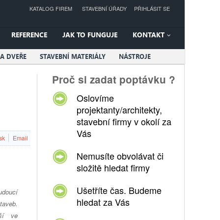
KATALOG FIREM
STAVEBNÍ ÚŘADY
PŘIHLÁSIT SE
REFERENCE
JAK TO FUNGUJE
KONTAKT
A DVEŘE
STAVEBNÍ MATERIÁLY
NÁSTROJE
Proč si zadat poptávku ?
Oslovíme
projektanty/architekty,
stavební firmy v okolí za
Vás
sk
Email
Nemusíte obvolávat či
složitě hledat firmy
Ušetříte čas. Budeme
udoucí
hledat za Vás
taveb.
jší ve