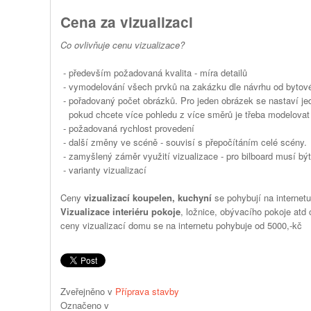
Cena za vizualizaci
Co ovlivňuje cenu vizualizace?
- především požadovaná kvalita - míra detailů
- vymodelování všech prvků na zakázku dle návrhu od bytové
- pořadovaný počet obrázků. Pro jeden obrázek se nastaví je
pokud chcete více pohledu z více směrů je třeba modelovat
- požadovaná rychlost provedení
- další změny ve scéně - souvisí s přepočítáním celé scény.
- zamyšlený záměr využití vizualizace - pro bilboard musí být
- varianty vizualizací
Ceny
vizualizací koupelen, kuchyní
se pohybují na internet
Vizualizace interiéru pokoje
, ložnice, obývacího pokoje atd
ceny vizualizací domu se na internetu pohybuje od 5000,-kč
Zveřejněno v
Příprava stavby
Označeno v