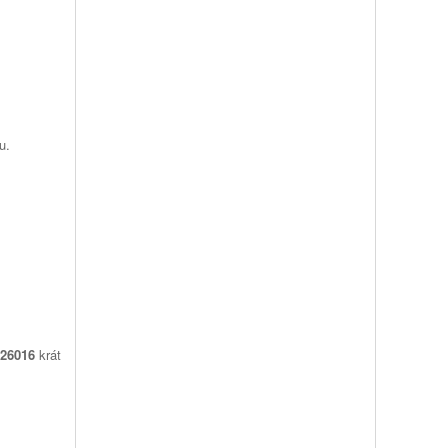
u.
26016
krát