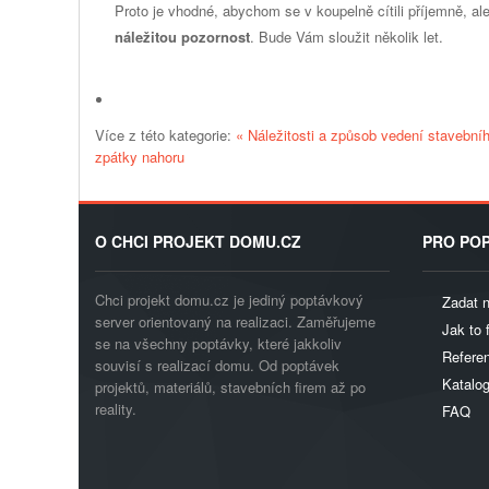
Proto je vhodné, abychom se v koupelně cítili příjemně, al
náležitou pozornost
. Bude Vám sloužit několik let.
Více z této kategorie:
« Náležitosti a způsob vedení stavebn
zpátky nahoru
O CHCI PROJEKT DOMU.CZ
PRO POP
Chci projekt domu.cz je jediný poptávkový
Zadat 
server orientovaný na realizaci. Zaměřujeme
Jak to 
se na všechny poptávky, které jakkoliv
Referen
souvisí s realizací domu. Od poptávek
Katalo
projektů, materiálů, stavebních firem až po
reality.
FAQ