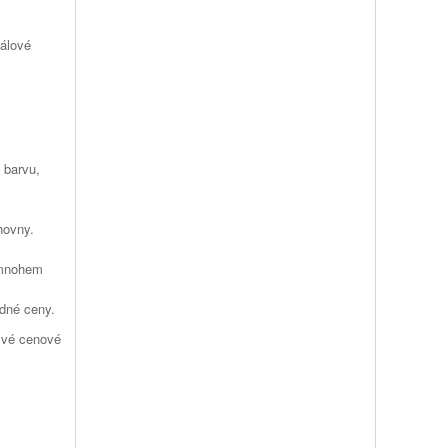
iálové
 barvu,
hovny.
 mnohem
edné ceny.
své cenové