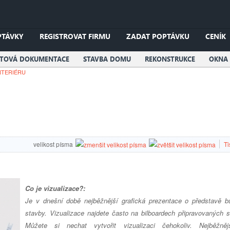
PTÁVKY
REGISTROVAT FIRMU
ZADAT POPTÁVKU
CENÍK
KTOVÁ DOKUMENTACE
STAVBA DOMU
REKONSTRUKCE
OKNA 
NTERIÉRU
velikost písma
Ti
Co je vizualizace?:
Je v dnešní době nejběžnější grafická prezentace o představě b
stavby. Vizualizace najdete často na bilboardech připravovaných s
Můžete si nechat vytvořit vizualizaci čehokoliv. Nejběžně