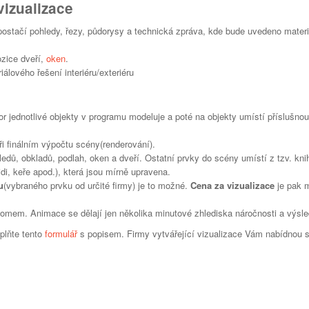
izualizace
ostačí pohledy, řezy, půdorysy a technická zpráva, kde bude uvedeno mater
ozice dveří,
oken
.
iálového řešení interiéru/exteriéru
tor jednotlivé objekty v programu modeluje a poté na objekty umístí příslušnou
i finálním výpočtu scény(renderování).
edů, obkladů, podlah, oken a dveří. Ostatní prvky do scény umístí z tzv. kni
di, keře apod.), která jsou mírně upravena.
u
(vybraného prvku od určité firmy) je to možné.
Cena za vizualizace
je pak
omem. Animace se dělají jen několika minutové zhlediska náročnosti a výsl
lňte tento
formulář
s popisem. Firmy vytvářející vizualizace Vám nabídnou 