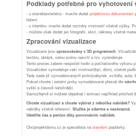
Podklady potřebné pro vyhotovení v
- u staveb(exteriéru) - musíte dodat
projektovou dokumentaci
p
řešení
- u interiéru- musite dodat rozměry místností včetně výšky. P
- můžete však dodat jen fotografii, skici, nákresy včetně mater
Zpracování vizualizace
Vizualizace jsou
zpracovávány v 3D programech
. Vizualizá
textůru, obrázk, celou scénu nasvítí a tzv. vyrenderuje.
Tento proces zabere nespočet hodin a počítačového výkonu př
Vizualizátor vymodeluje vaší místnost(byt, dům), včetně podhl
Tedy sada již vymodelovaných prvků(nábytek, svítidla, auta, li
Pokud chcete i ostatní prvky vymodelované přesně dle
návrh
vyšší a časově náročnější.
Samozřejmě si můžete objednat i animaci například průchod d
Chcete vizualizaci a chcete vybírat z několika nabídek?
Vyp
nabídky včetně referencí.
Služba je zdarma a nezávazná
.
Ušetříte čas a peníze díky porovnáním nabídek.
Chciprojektdomu.cz je specialista na
stavební
poptávky.