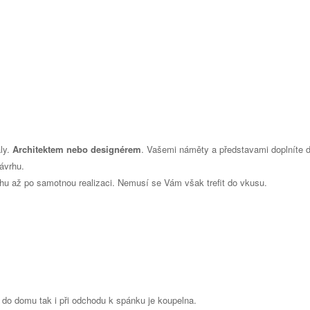
ály.
Architektem nebo designérem
. Vašemi náměty a představami doplníte d
ávrhu.
hu až po samotnou realizaci. Nemusí se Vám však trefit do vkusu.
 do domu tak i při odchodu k spánku je koupelna.