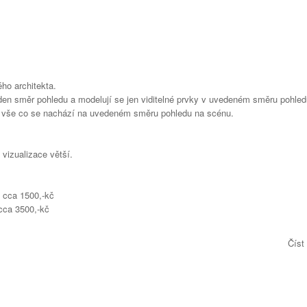
ho architekta.
den směr pohledu a modelují se jen viditelné prvky v uvedeném směru pohled
 vše co se nachází na uvedeném směru pohledu na scénu.
 vizualizace větší.
u cca 1500,-kč
 cca 3500,-kč
Číst