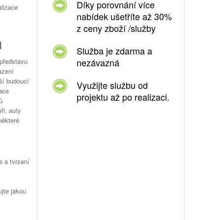
Díky porovnání více
lizace
nabídek ušetříte až 30%
z ceny zboží /služby
i
Služba je zdarma a
nezávazná
představu
azení
ší budoucí
Využijte službu od
zace
projektu až po realizaci.
ů
ři, auty
některé
e a tvrzení
ujte jakou