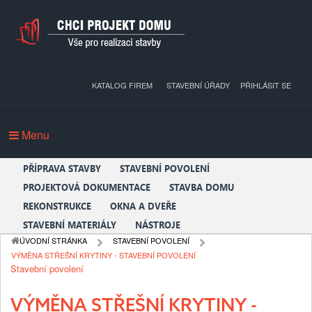
KATALOG FIREM
STAVEBNÍ ÚŘADY
PŘIHLÁSIT SE
Menu
PŘÍPRAVA STAVBY
STAVEBNÍ POVOLENÍ
PROJEKTOVÁ DOKUMENTACE
STAVBA DOMU
REKONSTRUKCE
OKNA A DVEŘE
STAVEBNÍ MATERIÁLY
NÁSTROJE
ÚVODNÍ STRÁNKA
STAVEBNÍ POVOLENÍ
VÝMĚNA STŘEŠNÍ KRYTINY - STAVEBNÍ POVOLENÍ
Stavební povolení
VÝMĚNA STŘEŠNÍ KRYTINY -