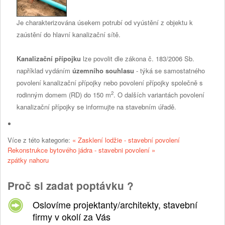
Je charakterizována úsekem potrubí od vyústění z objektu k
zaústění do hlavní kanalizační sítě.
Kanalizační přípojku
lze povolit dle zákona č. 183/2006 Sb.
například vydáním
územního souhlasu
- týká se samostatného
povolení kanalizační přípojky nebo povolení přípojky společně s
2
rodinným domem (RD) do 150 m
. O dalších variantách povolení
kanalizační přípojky se informujte na stavebním úřadě.
Více z této kategorie:
« Zasklení lodžie - stavební povolení
Rekonstrukce bytového jádra - stavebni povolení »
zpátky nahoru
Proč si zadat poptávku ?
Oslovíme projektanty/architekty, stavební
firmy v okolí za Vás