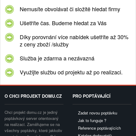
Nemusíte obvolávat či složitě hledat firmy
Ušetříte čas. Budeme hledat za Vás
Díky porovnání více nabídek ušetříte až 30%
z ceny zboží /služby
Služba je zdarma a nezávazná
Využijte službu od projektu až po realizaci.
O CHCI PROJEKT DOMU.CZ
PRO POPTÁVAJÍCÍ
Chci projekt domu.cz je jediný
Zadat novou poptávku
poptávkový server orientovaný
Jak to funguje ?
na realizaci. Zaměřujeme se na
Reference poptávajících
všechny poptávky, které jakkoliv
Katalog dodavatelů