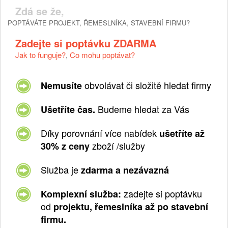
Zdá se že,
POPTÁVÁTE PROJEKT, ŘEMESLNÍKA, STAVEBNÍ FIRMU?
Zadejte si poptávku ZDARMA
Jak to funguje?
,
Co mohu poptávat?
obvolávat či složitě hledat firmy
Nemusíte
Budeme hledat za Vás
Ušetříte čas.
Díky porovnání více nabídek
ušetříte až
zboží /služby
30% z ceny
Služba je
zdarma a nezávazná
zadejte si poptávku
Komplexní služba:
od
projektu, řemeslníka až po stavební
firmu.