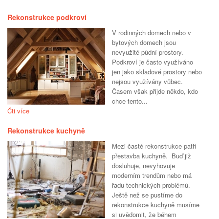
Rekonstrukce podkroví
V rodinných domech nebo v
bytových domech jsou
nevyužité půdní prostory.
Podkroví je často využíváno
jen jako skladové prostory nebo
nejsou využívány vůbec.
Časem však přijde někdo, kdo
chce tento...
Čti více
Rekonstrukce kuchyně
Mezi časté rekonstrukce patří
přestavba kuchyně. Buď již
dosluhuje, nevyhovuje
moderním trendům nebo má
řadu technických problémů.
Ještě než se pustíme do
rekonstrukce kuchyně musíme
si uvědomit, že během