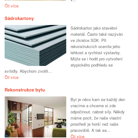
Čti více
Sádrokartony
Sádrokarton jako stavební
materiál. Často také nazýván
ve zkratce SDK. Při
rekonstrukcích oceníte jeho
lehkost a rychlost výstavby.
Může se i hodit pro vytvoření
atypického podhledu se
svítidly. Abychom zvolili...
Čti více
Rekonstrukce bytu
Byt je něco kam se každý den
vracíme a chceme si zde
odpočinout, nabrat síly. Někdy
máme pocit, že naše vlastní
prostředí je horší než naše
pracoviště. A tak se...
Čti více