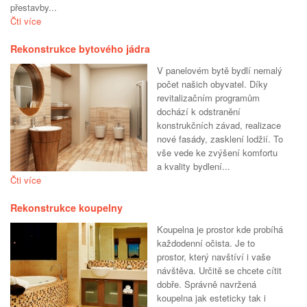
přestavby...
Čti více
Rekonstrukce bytového jádra
V panelovém bytě bydlí nemalý
počet našich obyvatel. Díky
revitalizačním programům
dochází k odstranění
konstrukčních závad, realizace
nové fasády, zasklení lodžií. To
vše vede ke zvýšení komfortu
a kvality bydlení...
Čti více
Rekonstrukce koupelny
Koupelna je prostor kde probíhá
každodenní očista. Je to
prostor, který navštíví i vaše
návštěva. Určitě se chcete cítit
dobře. Správně navržená
koupelna jak esteticky tak i