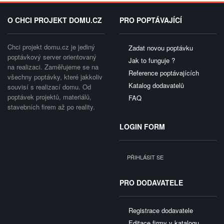
O CHCI PROJEKT DOMU.CZ
PRO POPTÁVAJÍCÍ
Chci projekt domu.cz je jediný
Zadat novou poptávku
poptávkový server orientovaný
Jak to funguje ?
na realizaci. Zaměřujeme se na
Reference poptávajících
všechny poptávky, které jakkoliv
Katalog dodavatelů
souvisí s realizací domu. Od
poptávek projektů, materiálů,
FAQ
stavebních firem až po reality.
LOGIN FORM
PŘIHLÁSIT SE
PRO DODAVATELE
Registrace dodavatele
Editace firmy v katalogu