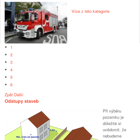
Více z této kategorie
1
2
3
4
5
6
Zpět
Další
Odstupy staveb
Při výběru
pozemku je
důležité si
uvědomit, že
nebudeme