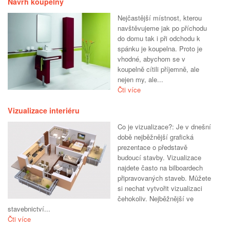
Návrh koupelny
Nejčastější místnost, kterou
navštěvujeme jak po příchodu
do domu tak i při odchodu k
spánku je koupelna. Proto je
vhodné, abychom se v
koupelně cítili příjemně, ale
nejen my, ale...
Čti více
Vizualizace interiéru
Co je vizualizace?: Je v dnešní
době nejběžnější grafická
prezentace o představě
budoucí stavby. Vizualizace
najdete často na bilboardech
připravovaných staveb. Můžete
si nechat vytvořit vizualizaci
čehokoliv. Nejběžnější ve
stavebnictví...
Čti více