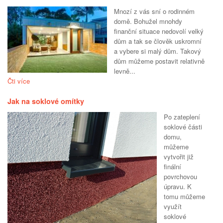
Mnozí z vás sní o rodinném
domě. Bohužel mnohdy
finanční situace nedovolí velký
dům a tak se člověk uskromní
a vybere si malý dům. Takový
dům můžeme postavit relativně
levně...
Čti více
Jak na soklové omítky
Po zateplení
soklové části
domu,
můžeme
vytvořit již
finální
povrchovou
úpravu. K
tomu můžeme
využít
soklové