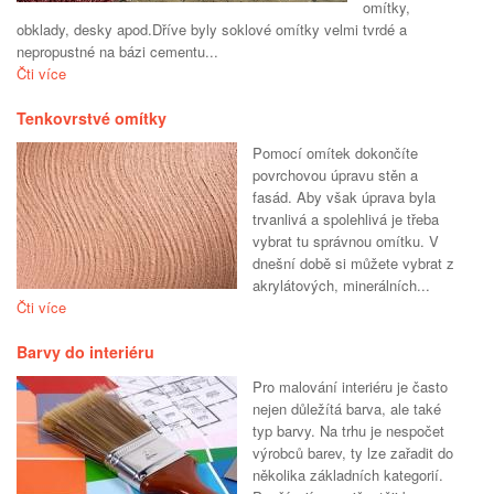
omítky,
obklady, desky apod.Dříve byly soklové omítky velmi tvrdé a
nepropustné na bázi cementu...
Čti více
Tenkovrstvé omítky
Pomocí omítek dokončíte
povrchovou úpravu stěn a
fasád. Aby však úprava byla
trvanlivá a spolehlivá je třeba
vybrat tu správnou omítku. V
dnešní době si můžete vybrat z
akrylátových, minerálních...
Čti více
Barvy do interiéru
Pro malování interiéru je často
nejen důležítá barva, ale také
typ barvy. Na trhu je nespočet
výrobců barev, ty lze zařadit do
několika základních kategorií.