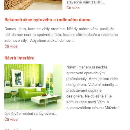
stavebně vám zajistí...
Čti více
Rekonstrukce bytového a rodinného domu
Domov je to, kam se vždy vracíme. Někdy máme však pocit, že
náš domov není to správné místo, kde se cítíme dobře a nabereme
zde nové síly. Abychom získali domov...
Čti více
Návrh interiéru
Návrh interiéru si nechte
zpracovat opravdovými
profesionály. Architektem nebo
designérem. Vašemi náměty a
představami doplníte
designéra. Nejdůležitější je
komunikace mezi Vámi a
zpracovatelem návrhu.Můžete i
úplně vše nechat na bytovém...
Čti více