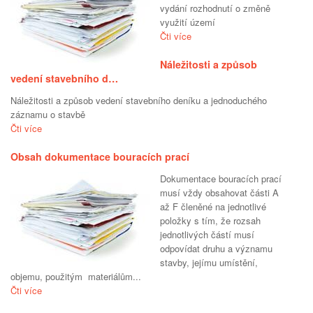
vydání rozhodnutí o změně
využití území
Čti více
Náležitosti a způsob
vedení stavebního d…
Náležitosti a způsob vedení stavebního deníku a jednoduchého
záznamu o stavbě
Čti více
Obsah dokumentace bouracích prací
Dokumentace bouracích prací
musí vždy obsahovat části A
až F členěné na jednotlivé
položky s tím, že rozsah
jednotlivých částí musí
odpovídat druhu a významu
stavby, jejímu umístění,
objemu, použitým materiálům...
Čti více