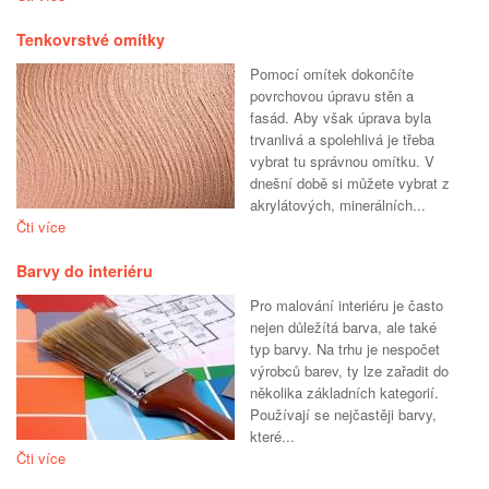
Tenkovrstvé omítky
Pomocí omítek dokončíte
povrchovou úpravu stěn a
fasád. Aby však úprava byla
trvanlivá a spolehlivá je třeba
vybrat tu správnou omítku. V
dnešní době si můžete vybrat z
akrylátových, minerálních...
Čti více
Barvy do interiéru
Pro malování interiéru je často
nejen důležítá barva, ale také
typ barvy. Na trhu je nespočet
výrobců barev, ty lze zařadit do
několika základních kategorií.
Používají se nejčastěji barvy,
které...
Čti více