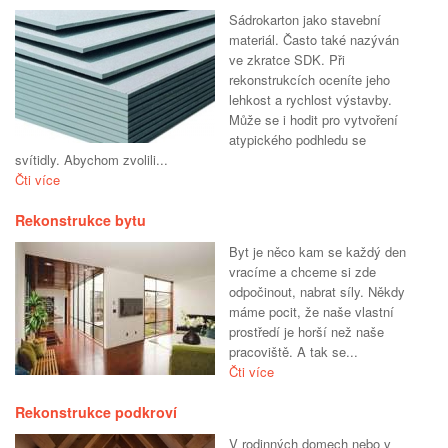
Sádrokarton jako stavební
materiál. Často také nazýván
ve zkratce SDK. Při
rekonstrukcích oceníte jeho
lehkost a rychlost výstavby.
Může se i hodit pro vytvoření
atypického podhledu se
svítidly. Abychom zvolili...
Čti více
Rekonstrukce bytu
Byt je něco kam se každý den
vracíme a chceme si zde
odpočinout, nabrat síly. Někdy
máme pocit, že naše vlastní
prostředí je horší než naše
pracoviště. A tak se...
Čti více
Rekonstrukce podkroví
V rodinných domech nebo v