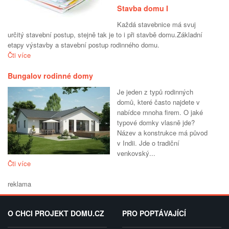
Stavba domu I
Každá stavebnice má svuj
určitý stavební postup, stejně tak je to i při stavbě domu.Základní
etapy výstavby a stavební postup rodinného domu.
Čti více
Bungalov rodinné domy
Je jeden z typů rodinných
domů, které často najdete v
nabídce mnoha firem. O jaké
typové domky vlasně jde?
Název a konstrukce má původ
v Indii. Jde o tradiční
venkovský...
Čti více
reklama
O CHCI PROJEKT DOMU.CZ
PRO POPTÁVAJÍCÍ