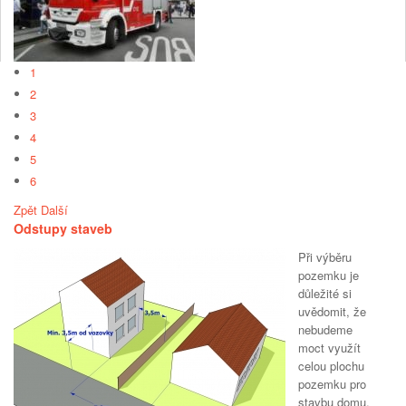
1
2
3
4
5
6
Zpět
Další
Odstupy staveb
Při výběru
pozemku je
důležité si
uvědomit, že
nebudeme
moct využít
celou plochu
pozemku pro
stavbu domu,