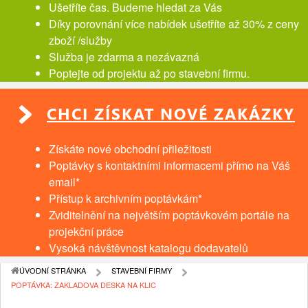
Ušetříte čas. Budeme hledat za Vás
Díky porovnání více nabídek ušetříte až 30% z ceny
zboží /služby
Služba je zdarma a nezávazná
Poptejte od projektu až po stavební firmu.
CHCI ZÍSKAT NOVÉ ZAKÁZKY
Získáte nové obchodní přiležitosti
Poptávky s kontaktními informacemi přímo na Váš
email*
Přístup k archivním poptávkám*
Zviditelnění na největším poptávkovém portále na
projekční práce
Vysoká návštěvnost katalogu dodavatelů
ÚVODNÍ STRÁNKA
STAVEBNÍ FIRMY
POPTÁVKA: ZAKLADOVA DESKA NA KLIC