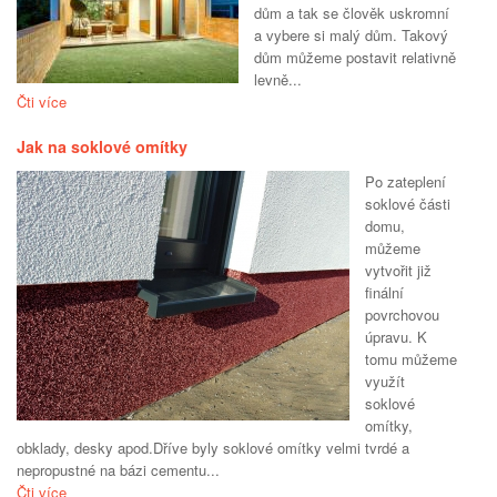
dům a tak se člověk uskromní
a vybere si malý dům. Takový
dům můžeme postavit relativně
levně...
Čti více
Jak na soklové omítky
Po zateplení
soklové části
domu,
můžeme
vytvořit již
finální
povrchovou
úpravu. K
tomu můžeme
využít
soklové
omítky,
obklady, desky apod.Dříve byly soklové omítky velmi tvrdé a
nepropustné na bázi cementu...
Čti více