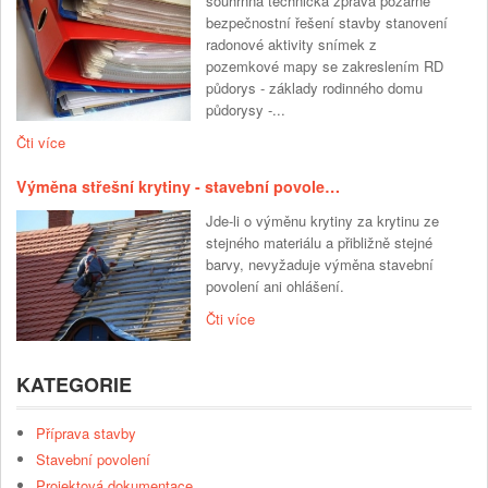
souhrnná technická zpráva požárně
bezpečnostní řešení stavby stanovení
radonové aktivity snímek z
pozemkové mapy se zakreslením RD
půdorys - základy rodinného domu
půdorysy -...
Čti více
Výměna střešní krytiny - stavební povole…
Jde-li o výměnu krytiny za krytinu ze
stejného materiálu a přibližně stejné
barvy, nevyžaduje výměna stavební
povolení ani ohlášení.
Čti více
KATEGORIE
Příprava stavby
Stavební povolení
Projektová dokumentace