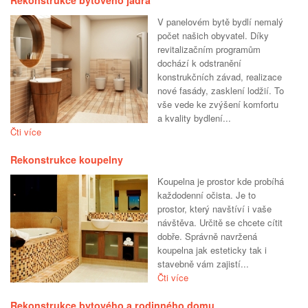
Rekonstrukce bytového jádra
V panelovém bytě bydlí nemalý
počet našich obyvatel. Díky
revitalizačním programům
dochází k odstranění
konstrukčních závad, realizace
nové fasády, zasklení lodžií. To
vše vede ke zvýšení komfortu
a kvality bydlení...
Čti více
Rekonstrukce koupelny
Koupelna je prostor kde probíhá
každodenní očista. Je to
prostor, který navštíví i vaše
návštěva. Určitě se chcete cítit
dobře. Správně navržená
koupelna jak esteticky tak i
stavebně vám zajistí...
Čti více
Rekonstrukce bytového a rodinného domu