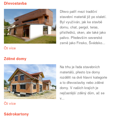
Dřevostavba
Dřevo patří mezi tradiční
stavební materiál již po staletí.
Byl využíván, jak ke stavbě
domu, chat, pergol, teras,
přístřešků, oken, ale také jako
palivo. Především severské
země jako Finsko, Švédsko...
Čti více
Zděné domy
Na trhu je řada stavebních
materiálů, přesto lze domy
rozdělit na dvě hlavní kategorie
a to dřevostavby nebo zděné
domy. V našich krajích je
nejčastější zděný dům, ač se
v...
Čti více
Sádrokartony