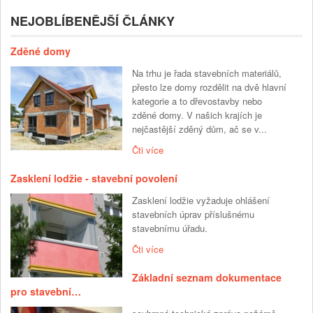
NEJOBLÍBENĚJŠÍ ČLÁNKY
Zděné domy
Na trhu je řada stavebních materiálů,
přesto lze domy rozdělit na dvě hlavní
kategorie a to dřevostavby nebo
zděné domy. V našich krajích je
nejčastější zděný dům, ač se v...
Čti více
Zasklení lodžie - stavební povolení
Zasklení lodžie vyžaduje ohlášení
stavebních úprav příslušnému
stavebnímu úřadu.
Čti více
Základní seznam dokumentace
pro stavební…