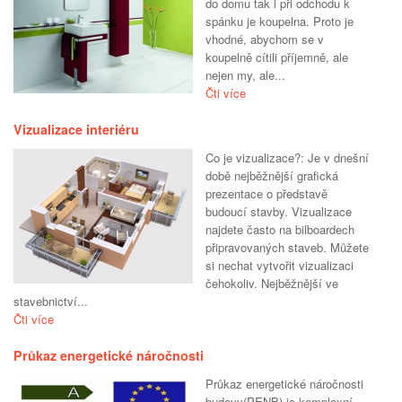
do domu tak i při odchodu k
spánku je koupelna. Proto je
vhodné, abychom se v
koupelně cítili příjemně, ale
nejen my, ale...
Čti více
Vizualizace interiéru
Co je vizualizace?: Je v dnešní
době nejběžnější grafická
prezentace o představě
budoucí stavby. Vizualizace
najdete často na bilboardech
připravovaných staveb. Můžete
si nechat vytvořit vizualizaci
čehokoliv. Nejběžnější ve
stavebnictví...
Čti více
Průkaz energetické náročnosti
Průkaz energetické náročnosti
budovy(PENB) je komplexní