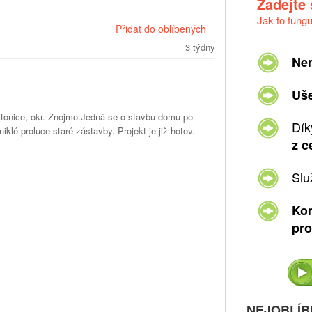
Zadejte
Jak to fung
Přidat do oblíbených
3 týdny
Ne
Uše
itonice, okr. Znojmo.Jedná se o stavbu domu po
Dík
iklé proluce staré zástavby. Projekt je již hotov.
z c
Slu
Kom
pro
NEJOBLÍB