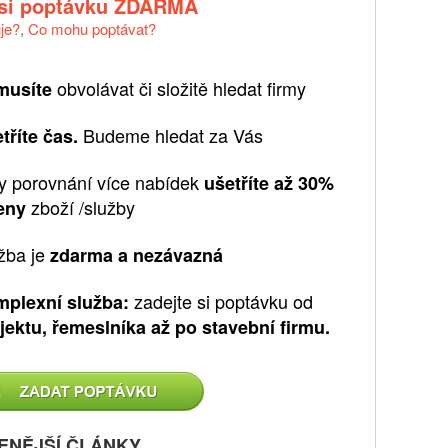
 si poptávku ZDARMA
uje?
,
Co mohu poptávat?
obvolávat či složitě hledat firmy
musíte
Budeme hledat za Vás
tříte čas.
y porovnání více nabídek
ušetříte až 30%
zboží /služby
eny
žba je
zdarma a nezávazná
zadejte si poptávku od
plexní služba:
jektu, řemeslníka až po stavební firmu.
ENĚJŠÍ ČLÁNKY