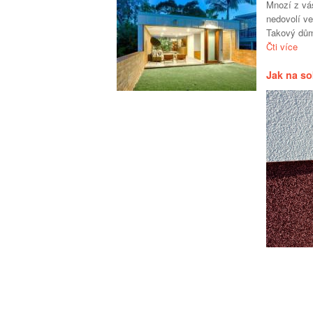
Mnozí z vá
nedovolí v
Takový dům
Čti více
Jak na so