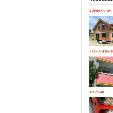
Zděné domy
Zasklení lodž
stavební…