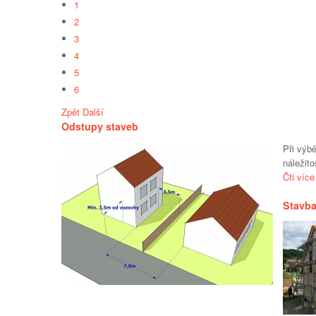
1
2
3
4
5
6
Zpět
Další
Odstupy staveb
Při výb
náležit
Čti více
Stavb