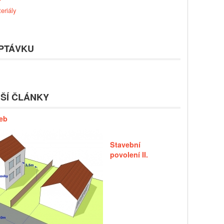
eriály
PTÁVKU
ŠÍ ČLÁNKY
eb
Stavební
povolení II.