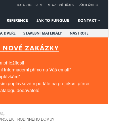
KATALOG FIREM
STAVEBNÍ ÚŘADY
PŘIHLÁSIT SE
REFERENCE
JAK TO FUNGUJE
KONTAKT
A DVEŘE
STAVEBNÍ MATERIÁLY
NÁSTROJE
T NOVÉ ZAKÁZKY
 přiležitosti
mi informacemi přímo na Váš email*
poptávkám*
tším poptávkovém portále na projekční práce
atalogu dodavatelů
e,
PROJEKT RODINNÉHO DOMU?