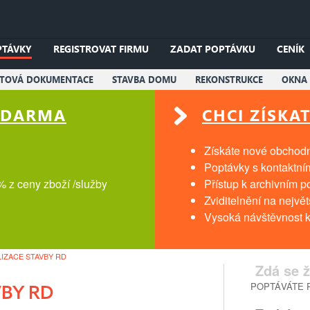
PTÁVKY
REGISTROVAT FIRMU
ZADAT POPTÁVKU
CENÍK
KTOVÁ DOKUMENTACE
STAVBA DOMU
REKONSTRUKCE
OKNA 
 ZDARMA
CHCI ZÍSKA
Získáte nové obchodní
Poptávky s kontaktní
% z ceny zboží /služby
Přístup k archivním 
Zviditelnění na nejvě
Vysoká návštěvnost k
LIZACE STAVBY RD
Zdá se ž
POPTÁVÁTE 
VBY RD