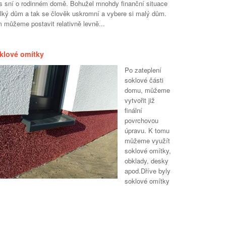
s sní o rodinném domě. Bohužel mnohdy finanční situace
elký dům a tak se člověk uskromní a vybere si malý dům.
 můžeme postavit relativně levně...
klové omítky
Po zateplení
soklové části
domu, můžeme
vytvořit již
finální
povrchovou
úpravu. K tomu
můžeme využít
soklové omítky,
obklady, desky
apod.Dříve byly
soklové omítky