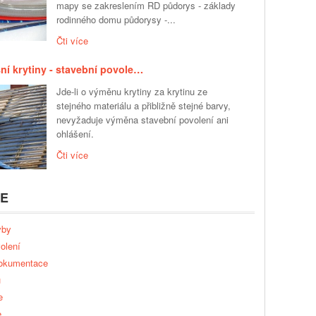
mapy se zakreslením RD půdorys - základy
rodinného domu půdorysy -...
Čti více
ní krytiny - stavební povole…
Jde-li o výměnu krytiny za krytinu ze
stejného materiálu a přibližně stejné barvy,
nevyžaduje výměna stavební povolení ani
ohlášení.
Čti více
IE
vby
olení
dokumentace
u
e
e