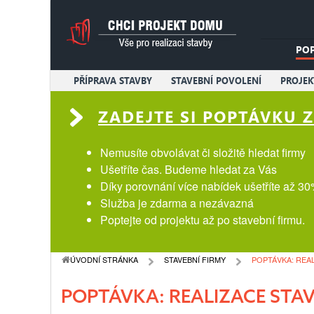
PO
PŘÍPRAVA STAVBY
STAVEBNÍ POVOLENÍ
PROJE
ZADEJTE SI POPTÁVKU
Nemusíte obvolávat či složitě hledat firmy
Ušetříte čas. Budeme hledat za Vás
Díky porovnání více nabídek ušetříte až 30
Služba je zdarma a nezávazná
Poptejte od projektu až po stavební firmu.
ÚVODNÍ STRÁNKA
STAVEBNÍ FIRMY
POPTÁVKA: REA
POPTÁVKA: REALIZACE STA