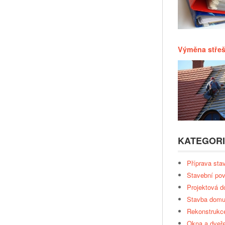
Výměna střeš
KATEGOR
Příprava sta
Stavební pov
Projektová 
Stavba dom
Rekonstrukc
Okna a dveř