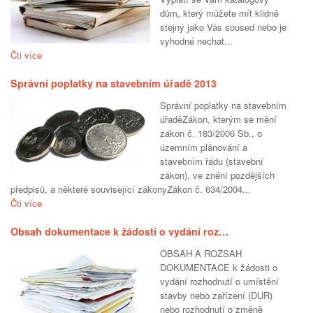
dům, který můžete mít klidně
stejný jako Vás soused nebo je
vyhodné nechat...
Čti více
Správní poplatky na stavebním úřadě 2013
Správní poplatky na stavebním
úřaděZákon, kterým se mění
zákon č. 183/2006 Sb., o
územním plánování a
stavebním řádu (stavební
zákon), ve znění pozdějších
předpisů, a některé související zákonyZákon č. 634/2004...
Čti více
Obsah dokumentace k žádosti o vydání roz…
OBSAH A ROZSAH
DOKUMENTACE k žádosti o
vydání rozhodnutí o umístění
stavby nebo zařízení (DUR)
nebo rozhodnutí o změně