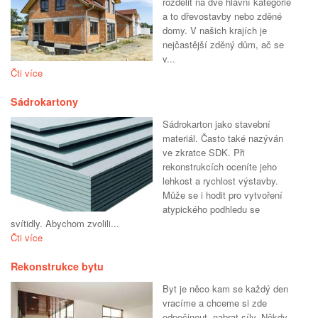
rozdělit na dvě hlavní kategorie
a to dřevostavby nebo zděné
domy. V našich krajích je
nejčastější zděný dům, ač se
v...
Čti více
Sádrokartony
Sádrokarton jako stavební
materiál. Často také nazýván
ve zkratce SDK. Při
rekonstrukcích oceníte jeho
lehkost a rychlost výstavby.
Může se i hodit pro vytvoření
atypického podhledu se
svítidly. Abychom zvolili...
Čti více
Rekonstrukce bytu
Byt je něco kam se každý den
vracíme a chceme si zde
odpočinout, nabrat síly. Někdy