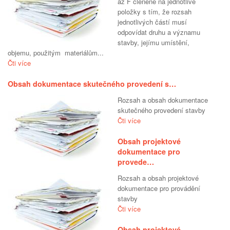
až F členěné na jednotlivé
položky s tím, že rozsah
jednotlivých částí musí
odpovídat druhu a významu
stavby, jejímu umístění,
objemu, použitým materiálům...
Čti více
Obsah dokumentace skutečného provedení s…
Rozsah a obsah dokumentace
skutečného provedení stavby
Čti více
Obsah projektové
dokumentace pro
provede…
Rozsah a obsah projektové
dokumentace pro provádění
stavby
Čti více
Obsah projektové