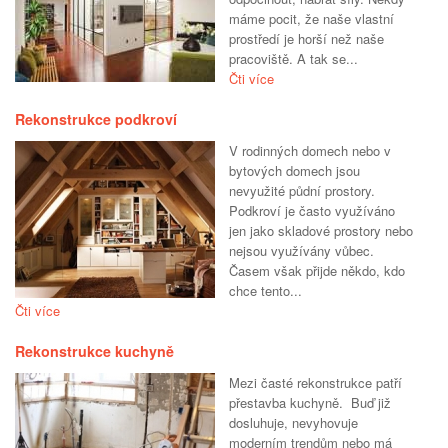
máme pocit, že naše vlastní
prostředí je horší než naše
pracoviště. A tak se...
Čti více
Rekonstrukce podkroví
V rodinných domech nebo v
bytových domech jsou
nevyužité půdní prostory.
Podkroví je často využíváno
jen jako skladové prostory nebo
nejsou využívány vůbec.
Časem však přijde někdo, kdo
chce tento...
Čti více
Rekonstrukce kuchyně
Mezi časté rekonstrukce patří
přestavba kuchyně. Buď již
dosluhuje, nevyhovuje
moderním trendům nebo má