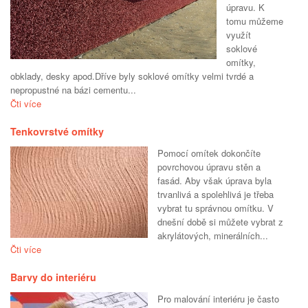
úpravu. K
tomu můžeme
využít
soklové
omítky,
obklady, desky apod.Dříve byly soklové omítky velmi tvrdé a
nepropustné na bázi cementu...
Čti více
Tenkovrstvé omítky
Pomocí omítek dokončíte
povrchovou úpravu stěn a
fasád. Aby však úprava byla
trvanlivá a spolehlivá je třeba
vybrat tu správnou omítku. V
dnešní době si můžete vybrat z
akrylátových, minerálních...
Čti více
Barvy do interiéru
Pro malování interiéru je často