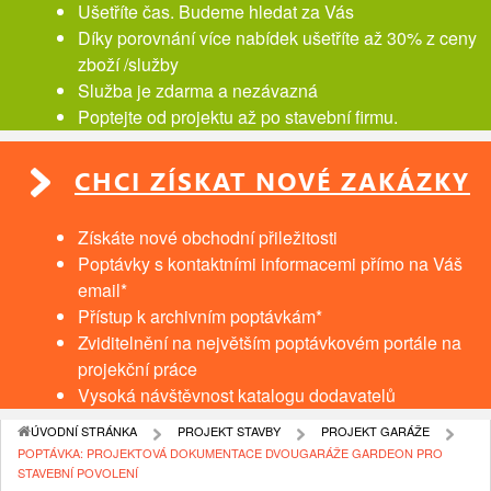
Ušetříte čas. Budeme hledat za Vás
Díky porovnání více nabídek ušetříte až 30% z ceny
zboží /služby
Služba je zdarma a nezávazná
Poptejte od projektu až po stavební firmu.
CHCI ZÍSKAT NOVÉ ZAKÁZKY
Získáte nové obchodní přiležitosti
Poptávky s kontaktními informacemi přímo na Váš
email*
Přístup k archivním poptávkám*
Zviditelnění na největším poptávkovém portále na
projekční práce
Vysoká návštěvnost katalogu dodavatelů
ÚVODNÍ STRÁNKA
PROJEKT STAVBY
PROJEKT GARÁŽE
POPTÁVKA: PROJEKTOVÁ DOKUMENTACE DVOUGARÁŽE GARDEON PRO
STAVEBNÍ POVOLENÍ