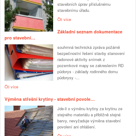
stavebních úprav příslušnému
stavebnímu úřadu.
Čti více
Základní seznam dokumentace
pro stavební…
souhrnná technická zpráva požárně
bezpečnostní řešení stavby stanovení
radonové aktivity snímek z
pozemkové mapy se zakreslením RD
půdorys - základy rodinného domu
půdorysy -...
Čti více
Výměna střešní krytiny - stavební povole…
Jde-li o výměnu krytiny za krytinu ze
stejného materiálu a přibližně stejné
barvy, nevyžaduje výměna stavební
povolení ani ohlášení.
Čti více