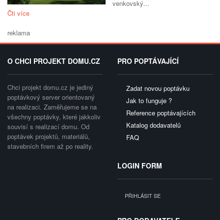
venkovský...
Čti více
reklama
O CHCI PROJEKT DOMU.CZ
PRO POPTÁVAJÍCÍ
Chci projekt domu.cz je jediný
Zadat novou poptávku
poptávkový server orientovaný
Jak to funguje ?
na realizaci. Zaměřujeme se na
Reference poptávajících
všechny poptávky, které jakkoliv
Katalog dodavatelů
souvisí s realizací domu. Od
poptávek projektů, materiálů,
FAQ
stavebních firem až po reality.
LOGIN FORM
PŘIHLÁSIT SE