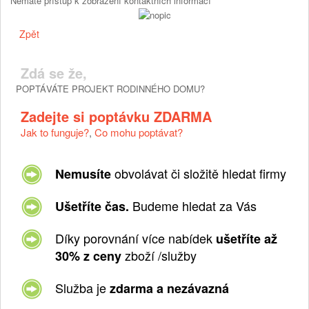
Nemáte přístup k zobrazení kontaktních informací
Zpět
Zdá se že,
POPTÁVÁTE PROJEKT RODINNÉHO DOMU?
Zadejte si poptávku ZDARMA
Jak to funguje?
,
Co mohu poptávat?
obvolávat či složitě hledat firmy
Nemusíte
Budeme hledat za Vás
Ušetříte čas.
Díky porovnání více nabídek
ušetříte až
zboží /služby
30% z ceny
Služba je
zdarma a nezávazná