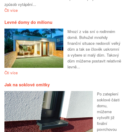
způsob vytápění...
Čti více
Levné domy do milionu
Mnozí z vás sní o rodinném
domě. Bohužel mnohdy
finanční situace nedovolí velký
dům a tak se člověk uskromní
a vybere si malý dům. Takový
dům můžeme postavit relativně
levně...
Čti více
Jak na soklové omítky
Po zateplení
soklové části
domu,
můžeme
vytvořit již
finální
povrchovou