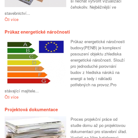
si nechat vytvořit vizualizaci
čehokoliv. Nejběžnější ve
stavebnictví...
Čti více
Průkaz energetické náročnosti
Průkaz energetické náročnosti
budovy(PENB) je komplexní
posouzení objektu zhlediska
energetické náročnosti. Slouží
pro jednoduché porovnání
budov z hlediska nároků na
energii a tedy i nákladů
potřebných na provoz.Pro
stávající majitele...
Čti více
Projektová dokumentace
Proces projekční práce od
studie domu až po projektovou
dokumentaci pro stavební úřad.
Vyplatí se Vám katalogový