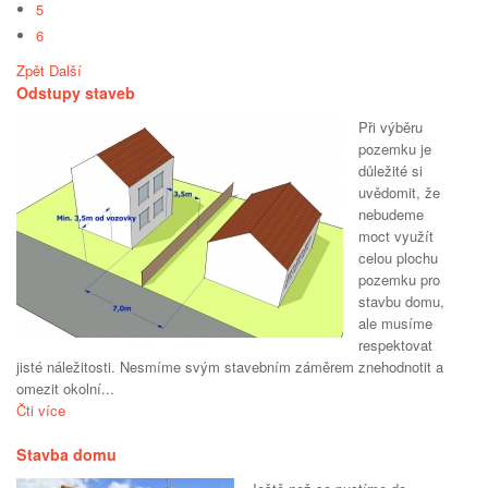
5
6
Zpět
Další
Odstupy staveb
Při výběru
pozemku je
důležité si
uvědomit, že
nebudeme
moct využít
celou plochu
pozemku pro
stavbu domu,
ale musíme
respektovat
jisté náležitosti. Nesmíme svým stavebním záměrem znehodnotit a
omezit okolní...
Čti více
Stavba domu