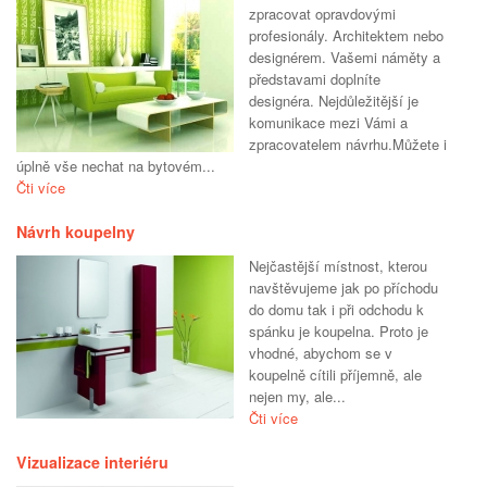
zpracovat opravdovými
profesionály. Architektem nebo
designérem. Vašemi náměty a
představami doplníte
designéra. Nejdůležitější je
komunikace mezi Vámi a
zpracovatelem návrhu.Můžete i
úplně vše nechat na bytovém...
Čti více
Návrh koupelny
Nejčastější místnost, kterou
navštěvujeme jak po příchodu
do domu tak i při odchodu k
spánku je koupelna. Proto je
vhodné, abychom se v
koupelně cítili příjemně, ale
nejen my, ale...
Čti více
Vizualizace interiéru