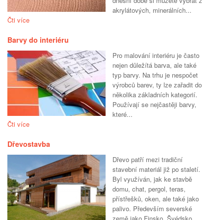
dnešní době si můžete vybrat z
akrylátových, minerálních...
Čti více
Barvy do interiéru
Pro malování interiéru je často
nejen důležítá barva, ale také
typ barvy. Na trhu je nespočet
výrobců barev, ty lze zařadit do
několika základních kategorií.
Používají se nejčastěji barvy,
které...
Čti více
Dřevostavba
Dřevo patří mezi tradiční
stavební materiál již po staletí.
Byl využíván, jak ke stavbě
domu, chat, pergol, teras,
přístřešků, oken, ale také jako
palivo. Především severské
země jako Finsko, Švédsko...