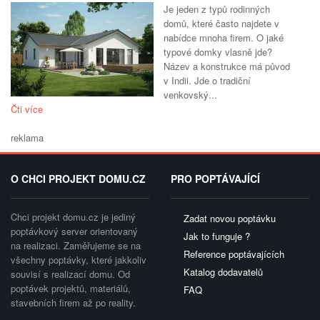
Je jeden z typů rodinných
domů, které často najdete v
nabídce mnoha firem. O jaké
typové domky vlasně jde?
Název a konstrukce má původ
v Indii. Jde o tradiční
venkovský...
Čti více
reklama
O CHCI PROJEKT DOMU.CZ
PRO POPTÁVAJÍCÍ
Chci projekt domu.cz je jediný
Zadat novou poptávku
poptávkový server orientovaný
Jak to funguje ?
na realizaci. Zaměřujeme se na
Reference poptávajících
všechny poptávky, které jakkoliv
Katalog dodavatelů
souvisí s realizací domu. Od
poptávek projektů, materiálů,
FAQ
stavebních firem až po reality.