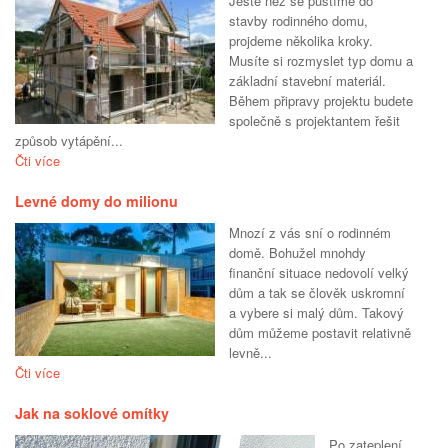
Ještě než se pustíme do
stavby rodinného domu,
projdeme několika kroky.
Musíte si rozmyslet typ domu a
základní stavební materiál.
Během připravy projektu budete
společně s projektantem řešit
způsob vytápění...
Čti více
Levné domy do milionu
Mnozí z vás sní o rodinném
domě. Bohužel mnohdy
finanční situace nedovolí velký
dům a tak se člověk uskromní
a vybere si malý dům. Takový
dům můžeme postavit relativně
levně...
Čti více
Jak na soklové omítky
Po zateplení