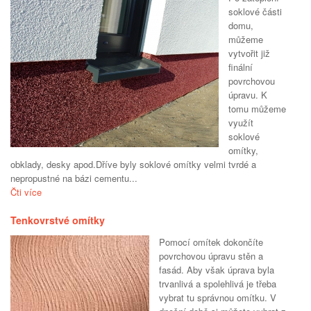
soklové části
domu,
můžeme
vytvořit již
finální
povrchovou
úpravu. K
tomu můžeme
využít
soklové
omítky,
obklady, desky apod.Dříve byly soklové omítky velmi tvrdé a
nepropustné na bázi cementu...
Čti více
Tenkovrstvé omítky
Pomocí omítek dokončíte
povrchovou úpravu stěn a
fasád. Aby však úprava byla
trvanlivá a spolehlivá je třeba
vybrat tu správnou omítku. V