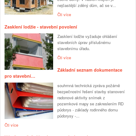
nejčastější zděný dům, ač se v...
Čti více
Zasklení lodžie - stavební povolení
Zasklení lodžie vyžaduje ohlášení
stavebních úprav příslušnému
stavebnímu úřadu.
Čti více
Základní seznam dokumentace
pro stavební…
souhrnná technická zpráva požárně
bezpečnostní řešení stavby stanovení
radonové aktivity snímek z
pozemkové mapy se zakreslením RD
půdorys - základy rodinného domu
půdorysy -...
Čti více