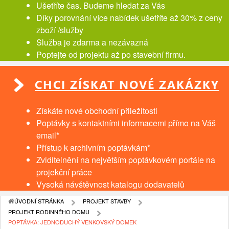
Ušetříte čas. Budeme hledat za Vás
Díky porovnání více nabídek ušetříte až 30% z ceny
zboží /služby
Služba je zdarma a nezávazná
Poptejte od projektu až po stavební firmu.
CHCI ZÍSKAT NOVÉ ZAKÁZKY
Získáte nové obchodní přiležitosti
Poptávky s kontaktními informacemi přímo na Váš
email*
Přístup k archivním poptávkám*
Zviditelnění na největším poptávkovém portále na
projekční práce
Vysoká návštěvnost katalogu dodavatelů
ÚVODNÍ STRÁNKA
PROJEKT STAVBY
PROJEKT RODINNÉHO DOMU
POPTÁVKA: JEDNODUCHÝ VENKOVSKÝ DOMEK