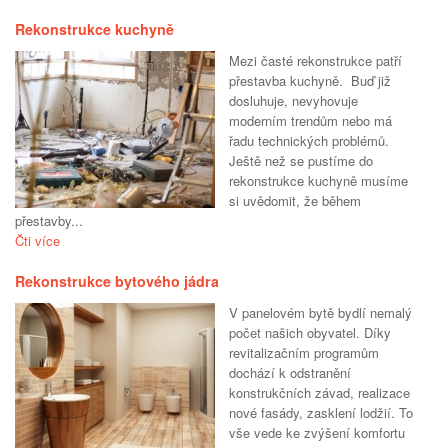
Rekonstrukce kuchyně
Mezi časté rekonstrukce patří
přestavba kuchyně. Buď již
dosluhuje, nevyhovuje
moderním trendům nebo má
řadu technických problémů.
Ještě než se pustíme do
rekonstrukce kuchyně musíme
si uvědomit, že během
přestavby...
Čti více
Rekonstrukce bytového jádra
V panelovém bytě bydlí nemalý
počet našich obyvatel. Díky
revitalizačním programům
dochází k odstranění
konstrukčních závad, realizace
nové fasády, zasklení lodžií. To
vše vede ke zvýšení komfortu