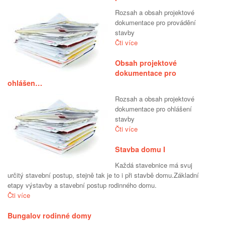
Rozsah a obsah projektové
dokumentace pro provádění
stavby
Čti více
Obsah projektové
dokumentace pro
ohlášen…
Rozsah a obsah projektové
dokumentace pro ohlášení
stavby
Čti více
Stavba domu I
Každá stavebnice má svuj
určitý stavební postup, stejně tak je to i při stavbě domu.Základní
etapy výstavby a stavební postup rodinného domu.
Čti více
Bungalov rodinné domy