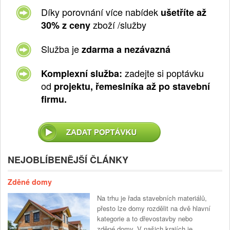
Díky porovnání více nabídek
ušetříte až
zboží /služby
30% z ceny
Služba je
zdarma a nezávazná
zadejte si poptávku
Komplexní služba:
od
projektu, řemeslníka až po stavební
firmu.
NEJOBLÍBENĚJŠÍ ČLÁNKY
Zděné domy
Na trhu je řada stavebních materiálů,
přesto lze domy rozdělit na dvě hlavní
kategorie a to dřevostavby nebo
zděné domy. V našich krajích je