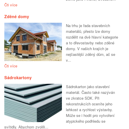
Čti více
Zděné domy
Na trhu je řada stavebních
materiálů, přesto lze domy
rozdělit na dvě hlavní kategorie
a to dřevostavby nebo zděné
domy. V našich krajích je
nejčastější zděný dům, ač se
v...
Čti více
Sádrokartony
Sádrokarton jako stavební
materiál. Často také nazýván
ve zkratce SDK. Při
rekonstrukcích oceníte jeho
lehkost a rychlost výstavby.
Může se i hodit pro vytvoření
atypického podhledu se
svítidly. Abychom zvolili...