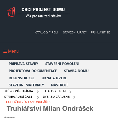
KATALOG FIREM
STAVEBNÍ ÚŘADY
PŘIHLÁSIT SE
Menu
PŘÍPRAVA STAVBY
STAVEBNÍ POVOLENÍ
PROJEKTOVÁ DOKUMENTACE
STAVBA DOMU
REKONSTRUKCE
OKNA A DVEŘE
STAVEBNÍ MATERIÁLY
NÁSTROJE
ÚVODNÍ STRÁNKA
KATALOG FIREM
STAVBA A JEJÍ ČÁSTI
DVEŘE A ZÁRUBNĚ
TRUHLÁŘSTVÍ MILAN ONDRÁŠEK
Truhlářství Milan Ondrášek
Adresa