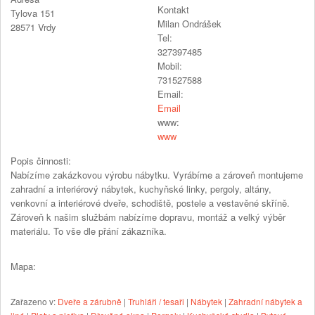
Kontakt
Tylova 151
Milan Ondrášek
28571
Vrdy
Tel:
327397485
Mobil:
731527588
Email:
Email
www:
www
Popis činnosti:
Nabízíme zakázkovou výrobu nábytku. Vyrábíme a zároveň montujeme
zahradní a interiérový nábytek, kuchyňské linky, pergoly, altány,
venkovní a interiérové dveře, schodiště, postele a vestavěné skříně.
Zároveň k našim službám nabízíme dopravu, montáž a velký výběr
materiálu. To vše dle přání zákazníka.
Mapa:
Zařazeno v:
Dveře a zárubně
|
Truhláři / tesaři
|
Nábytek
|
Zahradní nábytek a