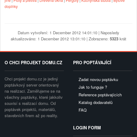
jiné
|
Ploty a pletiva
|
Dřevěná okna
|
Pergoly
|
Kuchyňská studia
|
Bytové
doplňky
Datum vytvoření: 1 December 2012 14:01:10 | Naposledy
aktualizováno: 1 December 2012 13:01:10 | Zobrazeno:
5323
krát
O CHCI PROJEKT DOMU.CZ
PRO POPTÁVAJÍCÍ
Chci projekt domu.cz je jediný
Zadat novou poptávku
poptávkový server orientovaný
Jak to funguje ?
na realizaci. Zaměřujeme se na
Reference poptávajících
všechny poptávky, které jakkoliv
Katalog dodavatelů
souvisí s realizací domu. Od
poptávek projektů, materiálů,
FAQ
stavebních firem až po reality.
LOGIN FORM